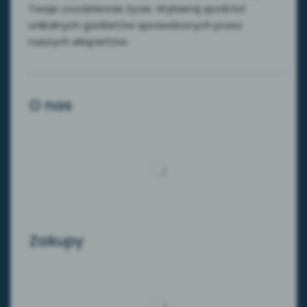
Twoje coodziennie życie. Wybieraj spośród
unikalnych gadżetów sprawdzonych przez
naszych ekspertów.
O nas
Zakupy