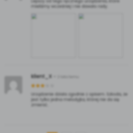
Lepszy od tego ręcznego urządzenia, które
mieliśmy wcześniej i nie dawało rady.
klient_X
–
2 lata temu
Urządzenie działa zgodnie z opisem. Szkoda, że
jest tylko jedna melodyjka, której nie da się
zmienić.