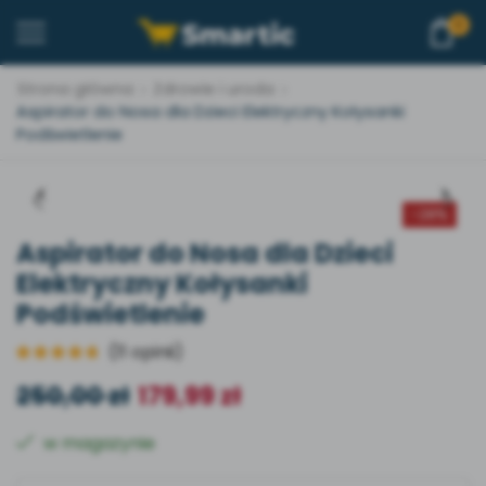
0
Strona główna
Zdrowie i uroda
Aspirator do Nosa dla Dzieci Elektryczny Kołysanki
Podświetlenie
-
28%
Aspirator do Nosa dla Dzieci
Elektryczny Kołysanki
Podświetlenie
(
11
opinii)
250,00
zł
179,99
zł
w magazynie