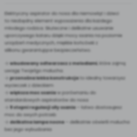
Elektryczny aspirator do nosa dla niemowląt i dzieci
to niezbędny element wyposażenia dla każdego
młodego rodzica. Skuteczne i delikatne usuwanie
uporczywego kataru dzięki mocy ssania na poziomie
urządzeń medycznych, miękkie końcówki z
silikonu gwarantujące bezpieczeństwo.
wbudowany odtwarzacz z melodiami
, które zajmą
uwagę Twoje1go malucha.
przenośna lekka konstrukcja
to idealny towarzysz
wycieczek z dzieckiem
większa moc ssania
w porównaniu do
standardowych aspiratorów do nosa
9 stopni regulacji siły ssania
– łatwo dostosujesz
moc do swych potrzeb
delikatna lampa nocna
– delikatnie oświetli malucha
bez jego wybudzania