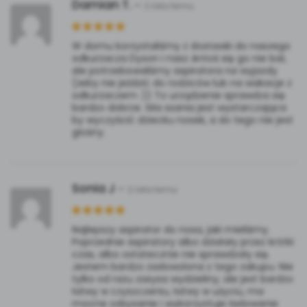
Damian T.
–
2 lata temu
W domu korzystaliśmy z dostawki do naszego
odkurzacza Dyson i nasz Antoś się go nie bał,
ale potrzebowaliśmy aspiratora na wyjazdy
(żeby nie jeździć do rodziców lub na wakacje z
odkurzaczem :)) To urządzenie sprawdza się
bardzo dobrze. Siła ssania jest wystarczająca
by wyczyścić dziecku nosek, a do tego nie jest
głośny.
Sonia J
–
2 lata temu
Najlepszy aspirator do nosa, jaki mieliśmy.
Poprzednie aspiratory albo działały przez krótki
czas, albo ostatecznie nie sprawdzały się.
Jestem bardzo zadowolona z tego zakupu. Nie
tylko od razu zasysa wydzieliny, ale jest bardzo
łatwy w czyszczeniu, łatwy w użyciu, ma
mocne odsysanie i wykorzystuje ładowanie