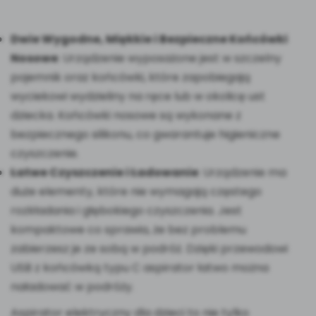
Dwie Wygodne, Miękkie i Bezpieczne Końcówki
Nosowe
: Urządzenie wyposażone jest w szczelny
pojemnik oraz końcówki, które zapobiegają
wyciekowi wydzieliny na ręce lub w okolicę ust
dziecka. Końcówki nosowe są wykonane z
bezpiecznego silikonu, co gwarantuje higieniczne
czyszczenie.
Łatwe Czyszczenie i Ładowanie
: Urządzenie ma
duże elementy, które nie wymagają częstego
rozkładania i głębokiego czyszczenia. Jest
kompaktowe co sprawia, że bez problemu
zabierzesz je ze sobą w podróż. Dzięki przewodowi
USB z końcówką typu C aspirator łatwo można
naładować w podróży.
Aspirator elektryczny dla dzieci to nie tylko