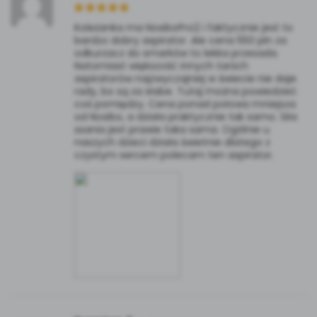
Koleżanka ma NosiboPro2 i faktycznie jest to
bardzo dobry aspirator. Ale cena 550 pln za
odkurzacz do smarków to lekka przesada.
Natomiast większość innych tanich
aspiratorów najzwyczajniej w świecie nie daje
rady, bo są za słabe. Tutaj można powiedzieć
coś pomiędzy. Cena ponad połowa mniejsza
od Nosibo, a działa praktycznie tak samo. Siła
ssania jest prawie taka sama. Ogólnie u
naszych dzieci działa świetnie dlatego z
czystym sercem polecam ten aspirator.