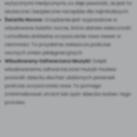
wytycznymi medycznymi, co daje pewność, że jest to
skuteczne i bezpieczne narzędzie dla najmłodszych.
Światło Nocne
: Urządzenie jest wyposażone w
wbudowane światło nocne, które ułatwia widoczność
i umożliwia dokładne oczyszczenie nosa nawet w
ciemności. To przydatne zwłaszcza podczas
nocnych zmian pielęgnacyjnych.
Wbudowany Odtwarzacz Muzyki
: Dzięki
wbudowanemu odtwarzaczowi muzyki możesz
pozwolić dziecku słuchać ulubionych piosenek
podczas oczyszczania nosa. To pomaga
zminimalizować strach lub opór dziecka wobec tego
procesu.