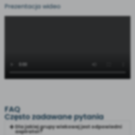
Prezentacja wideo
FAQ
Często zadawane pytania
Dla jakiej grupy wiekowej jest odpowiedni
aspirator?