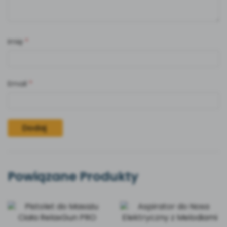
Imię
*
Email
*
Powiązane Produkty