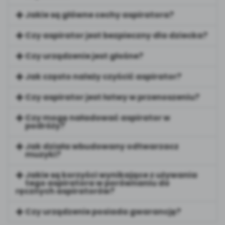
Jakie są główne cechy aspiratora?
Czy aspirator jest bezpieczny dla dziecka?
Czy urządzenie jest głośne?
Jak często należy czyścić aspirator?
Czy aspirator jest łatwy w przenoszeniu?
Czy mogę naładować aspirator w
podróży?
Jak działa wbudowany odtwarzacz
muzyki?
Jakie są korzyści wynikające z używania
tego aspiratora w porównaniu do
ręcznych aspiratorów?
Czy urządzenie posiada gwarancję?