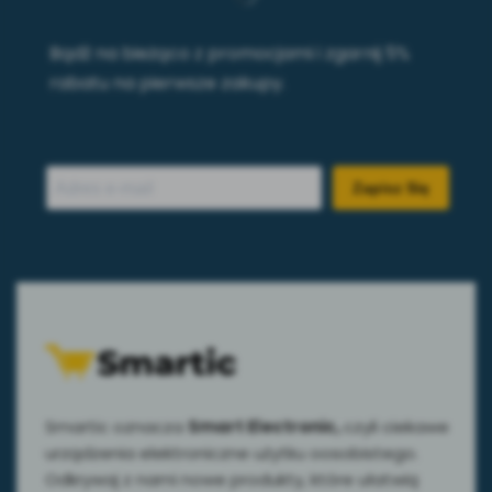
Bądź na bieżąco z promocjami i zgarnij 5%
rabatu na pierwsze zakupy.
Zapisz Się
Smartic oznacza
Smart Electronic,
czyli ciekawe
urządzenia elektroniczne użytku oosobistego.
Odkrywaj z nami nowe produkty, które ułatwią