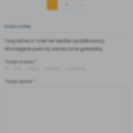
1
2
→
DODAJ OPINIĘ
Twój adres e-mail nie będzie opublikowany.
Wymagane pola są zaznaczone gwiazdką.
Twoja ocena
*
Twoja opinia
*