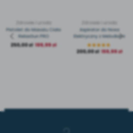
Zdrowie i uroda
Zdrowie i uroda
Pistolet do Masażu Ciała
Aspirator do Nosa
RelaxGun PRO
Elektryczny z Melodiami
250,00
zł
199,99
zł
200,00
zł
159,99
zł