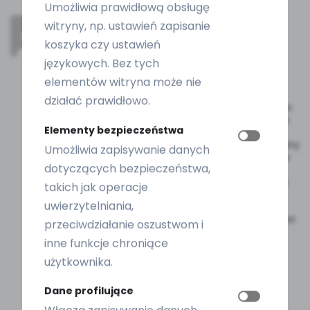
Umożliwia prawidłową obsługę
KarolNovak
–
2 lata temu
witryny, np. ustawień zapisanie
koszyka czy ustawień
Nie mogę jeszcze ocenić urządzenia
językowych. Bez tych
długoterminowo, ale mamy go kilka dni i na
elementów witryna może nie
razie działa bardzo dobrze. Podobają mi się
różne poziomy ssania. Do tej pory
działać prawidłowo.
przetestowałem tylko 5. Silikonowa końcówka
do nosa jest bardzo miękka i niezbyt duża jak
Elementy bezpieczeństwa
na nos mojego malucha. Sprężarka nie jest
zbyt głośna, znacznie lepsza niż aspirator, który
Umożliwia zapisywanie danych
wypróbowałem wcześniej, który wykorzystuje
dotyczących bezpieczeństwa,
moc odkurzacza do zasysania. Tamta
dostawka miała problemy, ponieważ rura nie
takich jak operacje
wysychała prawidłowo po 2 dniach od
uwierzytelniania,
rozłączenia, więc martwiłem się rozwojem
pleśni. W tym urządzeniu mycie i suszenie jest
przeciwdziałanie oszustwom i
dziecinnie proste. Ogólnie kupiłbym ten
inne funkcje chroniące
aspirator ponownie.
użytkownika.
Dane profilujące