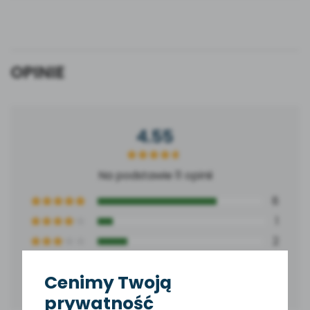
4.55
Na podstawie 11 opinii
8
1
2
0
Cenimy Twoją
0
prywatność