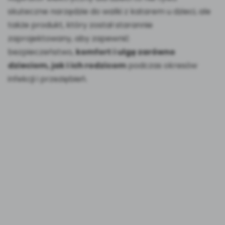
skuteczne narzędzie do walki z katarem u dzieci, ale
także produkt, który został starannie
zaprojektowany, aby zapewnić
bezpieczeństwo,
komfort i ulgę zarówno
dzieciom, jak i ich rodzicom
podczas okresów
infekcji i przeziębień.