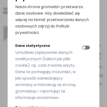
Nasza strona gromadzi i przetwarza
11 OPINII DLA
ASPIRATOR DO NOSA DLA DZIECI ELEKTRYCZNY
KOŁYSANKI PODŚWIETLENIE
dane osobowe. Aby dowiedzieć się
więcej na temat przetwarzania danych
osobowych zajrzyj do Polityki
Ola W.
–
2 lata temu
prywatności.
Początkowo myślałam, że aspirator jest za
słaby i krzyczałam na męża czemu taki słaby
Dane statystyczne
kupił skoro nic nie ciągnie nawet na
Umożliwia zapisywanie danych
maksymalnym 9 biegu. Później okazało się, że
próbowałam trzymiesięcznej córeczce zrobić
analitycznych (takich jak pliki
odsysania na zatkanych suchym nosku. A to
cookie), np. czas trwania wizyty.
nie da się zrobić nawet odkurzaczem! Dopiero
po fakcie zorientowałam się, że aspirator
Dane te pomagają zrozumieć, w
świetnie działa na mokre wydzieliny. Teraz przy
jaki sposób odwiedzający
katarku Hani zakrapiam jej solą minimalnie
nosek, a następnie max na 5 biegu wyciągam
wchodzą w interakcję ze stroną,
jej smarki w kilka sekund. Córeczka się nie
gromadząc i raportując te
denerwuje podczas pielęgnacji, a wręcz
uspokaja się hi hi
informacje anonimowo.