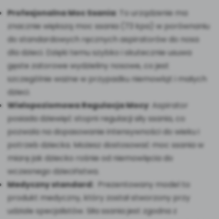
Profesjonalna Moc Ssania
: To urządzenie ma
znacznie większą moc ssania (73 kpa) w porównaniu
do standardowych ręcznych aspiratorów do nosa
dla dzieci. Dzięki temu szybko i skutecznie usuwa
gęste zatorowe wydzieliny nosowe, co jest
szczególnie ważne w przypadku niemowląt i małych
dzieci.
Wielopoziomowa Regulacja Mocy
: Aspirator
posiada dziewięć stopni regulacji siły ssania, co
pozwala na dopasowanie intensywności do wieku i
potrzeb dziecka. Możesz dostosować moc ssania w
miarę jak dziecko rośnie od niemowlęcia do
wczesnego dzieciństwa.
Medyczny standard:
Prezentowany model to
produkt medyczny, który został stworzony przy
udziale specjalistów. Siła ssania jest zgodna z