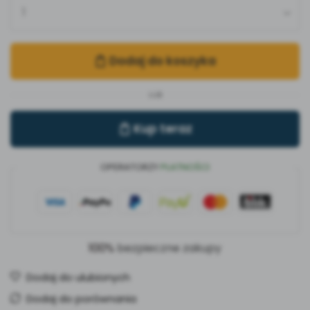
Dodaj do koszyka
LUB
Kup teraz
OPERATORZY
PŁATNOŚCI
100%
bezpieczne zakupy
Dodaj do ulubionych
Dodaj do porównania