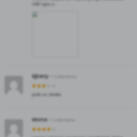
USB typu c.
kjbezy
–
2 lata temu
poki co dziala
Mona
–
2 lata temu