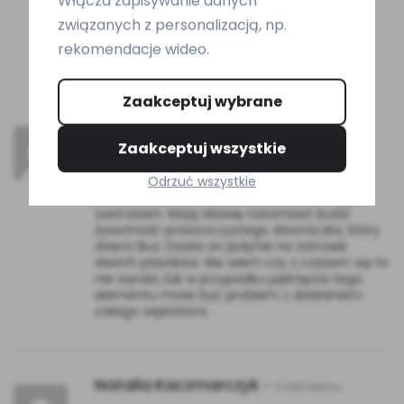
Włącza zapisywanie danych
związanych z personalizacją, np.
rekomendacje wideo.
Zaakceptuj wybrane
Maciej
–
2 lata temu
Zaakceptuj wszystkie
Odrzuć wszystkie
Urządzenie samo w sobie jest wykonane
bardzo solidnie. Działa również bez żadnych
zastrzeżeń. Moją obawę natomiast budzi
żywotność przezroczystego zbiorniczka, który
zbiera śluz. Działa on jedynie na zatrzask
dwóch plastików. Nie wiem czy z czasem się to
nie wyrobi, lub w przypadku pęknięcia tego
elementu może być problem z działaniem
całego aspiratora.
Natalia Kaczmarczyk
–
2 lata temu