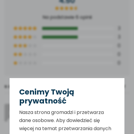
4.50
Na podstawie 6 opinii
3
3
0
0
0
6 OPINII DLA
MEZOTERAPIA BEZIGŁOWA MASAŻER LED/EMS/RF
Cenimy Twoją
prywatność
Marzena
–
2 lata temu
Nasza strona gromadzi i przetwarza
dane osobowe. Aby dowiedzieć się
świetny masażer
więcej na temat przetwarzania danych