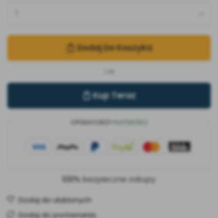
Dodaj Do Koszyka
LUB
Kup Teraz
OPERATORZY
PŁATNOŚCI
100%
bezpieczne zakupy
Dodaj do ulubionych
Dodaj do porównania