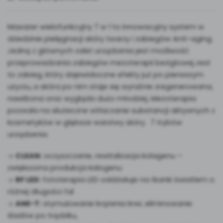
Masażer wielofunkcyjny 7 w 1 to innowacyjny system w
dziedzinie pielęgnacji skóry twarzy i zabiegów Anti-aging.
Jedną z głównych zalet urządzenia jest możliwość
przeprowadzania zabiegów mezoterapii bezigłowej.Jest
to zabieg, który dajewidoczne efekty już po pierwszym
użyciu
,
a skóra po nim staje się wyraźnie zregenerowana,
nawilżona oraz wygląda dużo młodziej
.
Mezoterapia
pozwala na skuteczne wtłaczanie substancji aktywnych z
kosmetyków w głębsze warstwy skóry. 7 trybów
urządzenia:
C
LEAN:
oczyszczanie, rewitalizacja kolagenu –
zwiększona produkcja kalogenu
R
F LED:
fototerapia LED oddziałuje na tkanki światłem o
różnej długości fal
A
NE-T:
stymulowanie krążenia krwi, eliminowanie
śladów po trądziku,