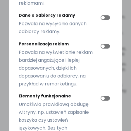
przycisku start. Posiada kilka trybów i trzy
reklamami.
stopnie intensywności. Przełączanie między
trybami – krótkie naciśnięcie przycisku start,
Dane o odbiorcy reklamy
regulacja intensywności – drugim przyciskiem.
Do czyszczenia bierzemy zwykły wacik,
Pozwala na wysyłanie danych
zwilżamy go wodą micelarną, nakładamy na
odbiorcy reklamy.
głowicę urządzenia i dociskając pierścieniem.
Czerwone światło jest super relaksujące i
idealne do maseczek na noc i kremów
Personalizacja reklam
odżywczych. Niebieskie światło jest dobre rano,
Pozwala na wyświetlanie reklam
podobnie jak pomarańczowe. Fajnie sprawdza
się przed imprezami gdyż odświeża twarz.
bardziej angażujące i lepiej
Pomarańczowe światło jest moim zbawieniem
dopasowanych, dzięki ich
o poranku, idealne do maseczek drenażowych
i plastrów z kofeiną. EMS UP – elektryczna
dopasowaniu do odbiorcy, na
stymulacja mięśni, wyczuwalne impulsu
przykład w remarketingu.
elektryczne! W trybie średnim lub wysokim w
ustach pojawiają się silne wibracje i metaliczny
posmak. W trybie niskim będzie tylko ciepło.
Elementy funkcjonalne
Umożliwia prawidłową obsługę
Ogólnie proste i niedrogie urządzenie, które
potrafi na prawdę sporo. Jestem mega
witryny, np. ustawień zapisanie
zadowolona z tego zakupy. Żałuję, że nie
koszyka czy ustawień
miałam go wcześniej.
językowych. Bez tych