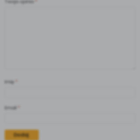
Twoja opinia
*
Imię
*
Email
*