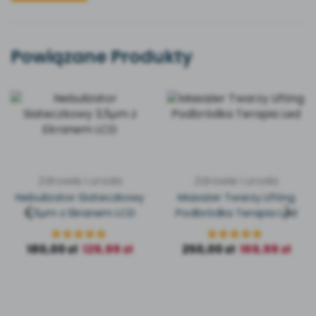
Powiązane Produkty
Zdrowie i uroda
Zdrowie i uroda
Nebulizator Siateczkowy
Masażer Twarzy Lifting
3,5μm z Ekranem LCD
Podbródka Terapia Led
180,00
zł
129,99
zł
250,00
zł
169,99
zł