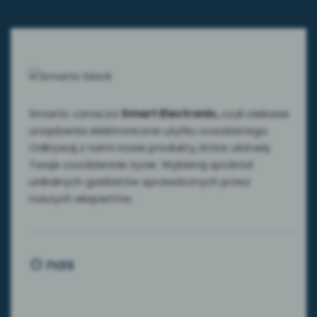
Smartic oznacza
Smart Electronic,
czyli ciekawe
urządzenia elektroniczne użytku oosobistego.
Odkrywaj z nami nowe produkty, które ułatwią
Twoje coodziennie życie. Wybieraj spośród
unikalnych gadżetów sprawdzonych przez
naszych ekspertów.
O nas