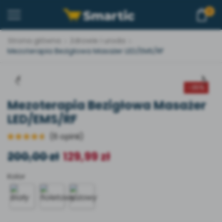
0
Strona główna
Zdrowie i uroda
Mezoterapia Bezigłowa Masażer LED/EMS/RF
-
35%
Mezoterapia Bezigłowa Masażer
LED/EMS/RF
(
6
opinii)
200,00
zł
129,99
zł
Kolor