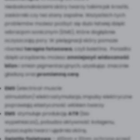
niedoskonałościami skóry twarzy takimi jak krostki,
zaskórniki czy też stany zapalne. Wszystkich tych
problemów możesz pozbyć się dużo łatwiej dzięki
wibracjom sonicznym (EMS), które dogłębnie
oczyszczają pory. W pielęgnacji skóry pomoże
również
terapia fotonowa
, czyli świetlna. Ponadto
dzięki urządzeniu możesz
zmniejszyć widoczność
blizn
i zmian pigmentacyjnych, uzyskując znacznie
gładszą oraz
promienną cerę
.
EMS
(
electrical muscle
stimulation)
elektrostymulacja, impulsy elektryczne
poprawiają elastyczność włókien twarzy
EMS
stymuluje produkcję
ATR
(bio
wypełniacza)
,
pobudza aktywność kolagenu,
wyszczupla twarz i ujędrnia skórę,
światło fioletowe
– 410nm ± 10nm: ochrona przed