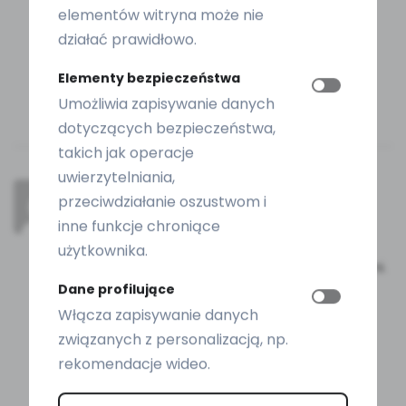
elementów witryna może nie
działać prawidłowo.
Elementy bezpieczeństwa
Umożliwia zapisywanie danych
dotyczących bezpieczeństwa,
takich jak operacje
uwierzytelniania,
Nat
–
2 lata temu
przeciwdziałanie oszustwom i
inne funkcje chroniące
Wieczorem używam funkcji czyszczenia,
użytkownika.
potem światło czerwone (przez maskę lub
żel), potem światło niebieskie z mikroprądami.
Rano używam światła zielonego. Wyniki
Dane profilujące
zobaczymy później.
Włącza zapisywanie danych
związanych z personalizacją, np.
rekomendacje wideo.