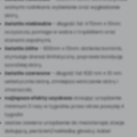
wolnymi rodnikami, wybielanie oraz wygładzanie
skóry,
światło niebieskie
– długość fal: 470nm ± 10nm:
oczyszcza, pomaga w walce z trądzikiem oraz
stanami zapalnymi,
światło żółte
– 600nm ± 10nm: dotlenia komórki,
stymuluje drenaż limfatyczny, poprawia kondycję
szorstkiej skóry,
światło czerwone
– długość fal: 620 nm ± 10 nm:
uelastycznia skórę, zmniejsza wiotczenie skóry i
zmarszczki,
najlepsze efekty uzyskasz
stosując urządzenie
minimum 3 razy w tygodniu przez okres powyżej 4
tygodni
zestaw zawiera: urządzenie do mezoterapii, stacje
dokującą, pierścień/nakładkę głowicy, kabel