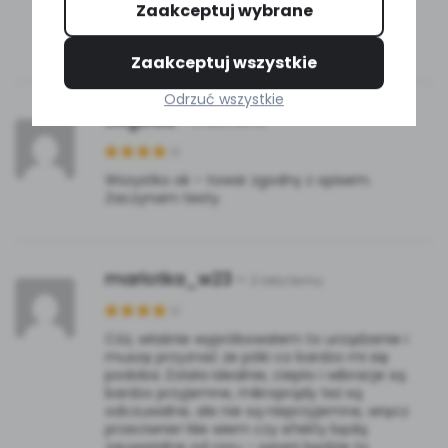
Zaakceptuj wybrane
Zaakceptuj wszystkie
Odrzuć wszystkie
JAgoda
–
2 lata temu
Wszystko ok – towar zgodny z opisem.
Zaczynam testy.
marlotka_w23
–
2 lata temu
Cóż, właśnie wypróbowałem to urządzenie i
muszę przyznać że póki co bardzo mi się
podoba. Działa idealnie, ciepło i wibracje są
bardzo przyjemne, mikroprądy też są
odczuwalne, ale nie są nieprzyjemne, wręcz
przeciwnie! Nie wiem czy efekty będą
zauważalne od razu – pewni będzie to