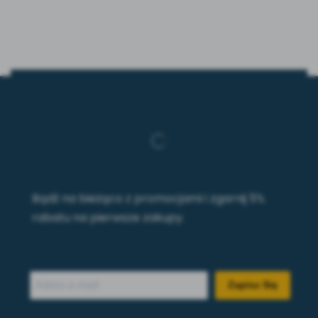
Bądź na bieżąco z promocjami i zgarnij 5%
rabatu na pierwsze zakupy.
Zapisz Się