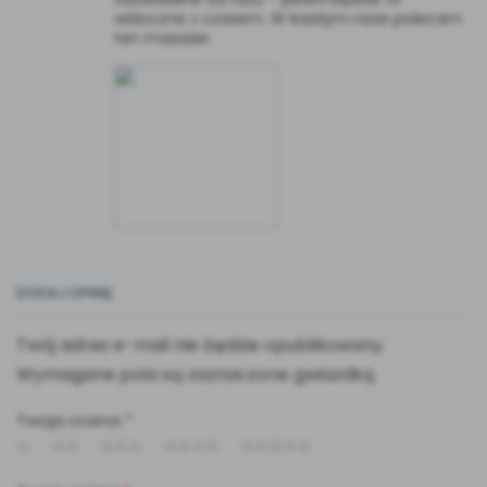
widoczne z czasem. W każdym razie polecam
ten masażer.
DODAJ OPINIĘ
Twój adres e-mail nie będzie opublikowany.
Wymagane pola są zaznaczone gwiazdką.
Twoja ocena
*