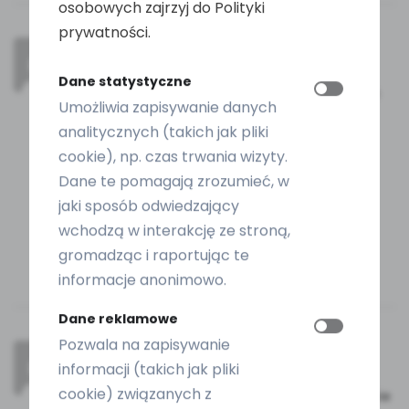
osobowych zajrzyj do Polityki
prywatności.
sara
–
2 lata temu
Dane statystyczne
Solidna budowa urządzenia. Nie sprawdziłam
Umożliwia zapisywanie danych
jeszcze wszystkich funkcji, ale mam spore
nadzieje co do zabiegów. Zobaczymy 🙂
analitycznych (takich jak pliki
cookie), np. czas trwania wizyty.
Dane te pomagają zrozumieć, w
jaki sposób odwiedzający
wchodzą w interakcję ze stroną,
gromadząc i raportując te
informacje anonimowo.
Dane reklamowe
Bogi77
–
Pozwala na zapisywanie
2 lata temu
informacji (takich jak pliki
cookie) związanych z
Urządzenie włącza się przez długie naciśnięcie