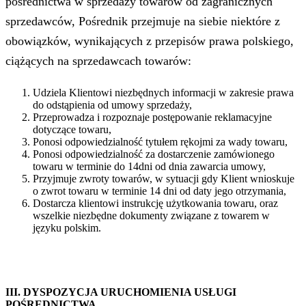
pośrednictwa w sprzedaży towarów od zagranicznych
sprzedawców, Pośrednik przejmuje na siebie niektóre z
obowiązków, wynikających z przepisów prawa polskiego,
ciążących na sprzedawcach towarów:
Udziela Klientowi niezbędnych informacji w zakresie prawa
do odstąpienia od umowy sprzedaży,
Przeprowadza i rozpoznaje postępowanie reklamacyjne
dotyczące towaru,
Ponosi odpowiedzialność tytułem rękojmi za wady towaru,
Ponosi odpowiedzialność za dostarczenie zamówionego
towaru w terminie do 14dni od dnia zawarcia umowy,
Przyjmuje zwroty towarów, w sytuacji gdy Klient wnioskuje
o zwrot towaru w terminie 14 dni od daty jego otrzymania,
Dostarcza klientowi instrukcję użytkowania towaru, oraz
wszelkie niezbędne dokumenty związane z towarem w
języku polskim.
III. DYSPOZYCJA URUCHOMIENIA USŁUGI
POŚREDNICTWA