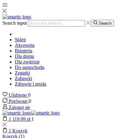
Search input
Search
Sklep
Akcesoria
Biżuteria
Dla domu
Dla zwierząt
Do samochodu
Zegarki
Zabawki
Zdrowie i uroda
Ulubione
0
Porównaj
0
Zaloguj się
1
119,99
zł
1
1
Koszyk
Koszyk (1)