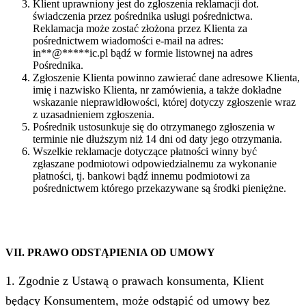
Klient uprawniony jest do zgłoszenia reklamacji dot.
świadczenia przez pośrednika usługi pośrednictwa.
Reklamacja może zostać złożona przez Klienta za
pośrednictwem wiadomości e-mail na adres:
in
**
@
*****
ic.pl
bądź w formie listownej na adres
Pośrednika.
Zgłoszenie Klienta powinno zawierać dane adresowe Klienta,
imię i nazwisko Klienta, nr zamówienia, a także dokładne
wskazanie nieprawidłowości, której dotyczy zgłoszenie wraz
z uzasadnieniem zgłoszenia.
Pośrednik ustosunkuje się do otrzymanego zgłoszenia w
terminie nie dłuższym niż 14 dni od daty jego otrzymania.
Wszelkie reklamacje dotyczące płatności winny być
zgłaszane podmiotowi odpowiedzialnemu za wykonanie
płatności, tj. bankowi bądź innemu podmiotowi za
pośrednictwem którego przekazywane są środki pieniężne.
VII.
PRAWO ODSTĄPIENIA OD UMOWY
1. Zgodnie z Ustawą o prawach konsumenta, Klient
będący Konsumentem, może odstąpić od umowy bez