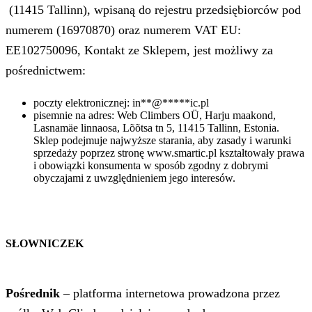
(11415 Tallinn), wpisaną do rejestru przedsiębiorców pod
numerem (16970870) oraz numerem VAT EU:
EE102750096, Kontakt ze Sklepem, jest możliwy za
pośrednictwem:
poczty elektronicznej:
in
**
@
*****
ic.pl
pisemnie na adres: Web Climbers OÜ, Harju maakond,
Lasnamäe linnaosa, Lõõtsa tn 5, 11415 Tallinn, Estonia.
Sklep podejmuje najwyższe starania, aby zasady i warunki
sprzedaży poprzez stronę www.smartic.pl kształtowały prawa
i obowiązki konsumenta w sposób zgodny z dobrymi
obyczajami z uwzględnieniem jego interesów.
SŁOWNICZEK
Pośrednik
– platforma internetowa prowadzona przez