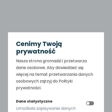
Cenimy Twoją
prywatność
Nasza strona gromadzi i przetwarza
dane osobowe. Aby dowiedzieć się
więcej na temat przetwarzania danych
osobowych zajrzyj do Polityki
prywatności.
Dane statystyczne
Umożliwia zapisywanie danych