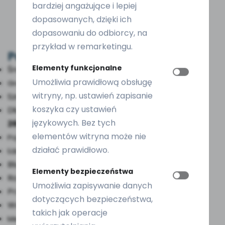
bardziej angażujące i lepiej
dopasowanych, dzięki ich
dopasowaniu do odbiorcy, na
przykład w remarketingu.
Parametry
Elementy funkcjonalne
Średnica koperty:
41 mm
Umożliwia prawidłową obsługę
Grubość koperty:
11 mm
witryny, np. ustawień zapisanie
Szerokość paska:
18 mm
koszyka czy ustawień
Długość całkowita na paska/bransolety:
150mm –
językowych. Bez tych
260mm
elementów witryna może nie
Pojemność baterii:
200 mAh
działać prawidłowo.
Ładowanie:
indukcyjne
Bluetooth:
5.3
Elementy bezpieczeństwa
Rozdzielczość ekranu:
466 x 466px
Umożliwia zapisywanie danych
Przekątna ekranu:
1.32″ AMOLED
dotyczących bezpieczeństwa,
Wodoszczelność:
IP68
takich jak operacje
Menu zegarka:
język polski