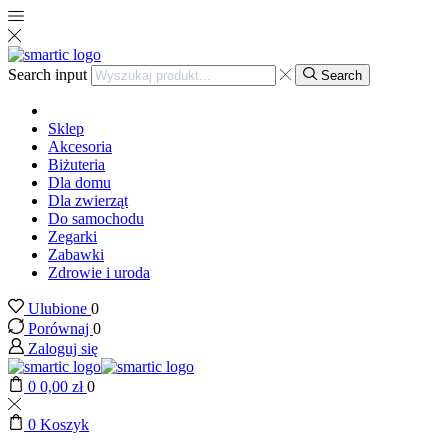
Search input
Search
Sklep
Akcesoria
Biżuteria
Dla domu
Dla zwierząt
Do samochodu
Zegarki
Zabawki
Zdrowie i uroda
Ulubione
0
Porównaj
0
Zaloguj się
0
0,00
zł
0
0
Koszyk