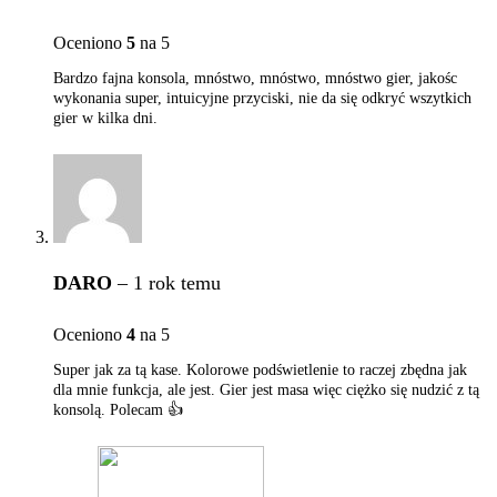
Oceniono
5
na 5
Bardzo fajna konsola, mnóstwo, mnóstwo, mnóstwo gier, jakośc
wykonania super, intuicyjne przyciski, nie da się odkryć wszytkich
gier w kilka dni.
DARO
–
1 rok temu
Oceniono
4
na 5
Super jak za tą kase. Kolorowe podświetlenie to raczej zbędna jak
dla mnie funkcja, ale jest. Gier jest masa więc ciężko się nudzić z tą
konsolą. Polecam 👍