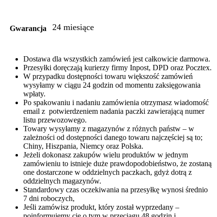
24 miesiące
Gwarancja
Dostawa dla wszystkich zamówień jest całkowicie darmowa.
Przesyłki doręczają kurierzy firmy Inpost, DPD oraz Pocztex.
W przypadku dostępności towaru większość zamówień
wysyłamy w ciągu 24 godzin od momentu zaksięgowania
wpłaty.
Po spakowaniu i nadaniu zamówienia otrzymasz wiadomość
email z potwierdzeniem nadania paczki zawierającą numer
listu przewozowego.
Towary wysyłamy z magazynów z różnych państw – w
zależności od dostępności danego towaru najczęściej są to;
Chiny, Hiszpania, Niemcy oraz Polska.
Jeżeli dokonasz zakupów wielu produktów w jednym
zamówieniu to istnieje duże prawdopodobieństwo, że zostaną
one dostarczone w oddzielnych paczkach, gdyż dotrą z
oddzielnych magazynów.
Standardowy czas oczekiwania na przesyłkę wynosi średnio
7 dni roboczych,
Jeśli zamówisz produkt, który został wyprzedany –
poinformujemy cię o tym w przeciągu 48 godzin i