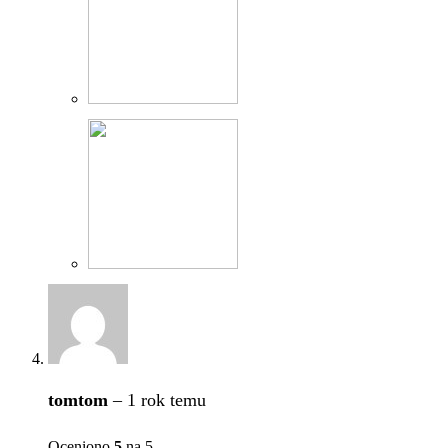
tomtom
–
1 rok temu
Oceniono
5
na 5