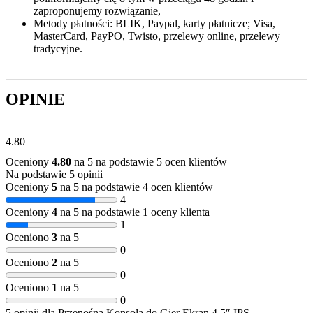
zaproponujemy rozwiązanie,
Metody płatności: BLIK, Paypal, karty płatnicze; Visa,
MasterCard, PayPO, Twisto, przelewy online, przelewy
tradycyjne.
4.80
Oceniony
4.80
na 5 na podstawie
5
ocen klientów
Na podstawie 5 opinii
Oceniony
5
na 5 na podstawie
4
ocen klientów
4
Oceniony
4
na 5 na podstawie
1
oceny klienta
1
Oceniono
3
na 5
0
Oceniono
2
na 5
0
Oceniono
1
na 5
0
5 opinii dla
Przenośna Konsola do Gier Ekran 4.5″ IPS